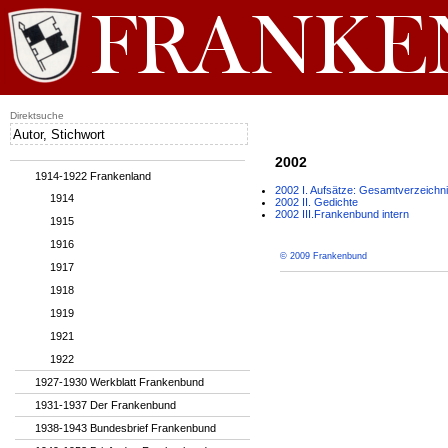
Direktsuche
2002
1914-1922 Frankenland
2002 I. Aufsätze: Gesamtverzeichn
1914
2002 II. Gedichte
2002 III.Frankenbund intern
1915
1916
© 2009 Frankenbund
1917
1918
1919
1921
1922
1927-1930 Werkblatt Frankenbund
1931-1937 Der Frankenbund
1938-1943 Bundesbrief Frankenbund