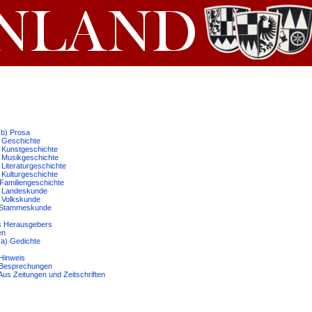
 b) Prosa
ur Geschichte
ur Kunstgeschichte
ur Musikgeschichte
r Literaturgeschichte
r Kulturgeschichte
r Familiengeschichte
ur Landeskunde
ur Volkskunde
ur Stammeskunde
des Herausgebers
en
 a) Gedichte
 Hinweis
b) Besprechungen
 Aus Zeitungen und Zeitschriften