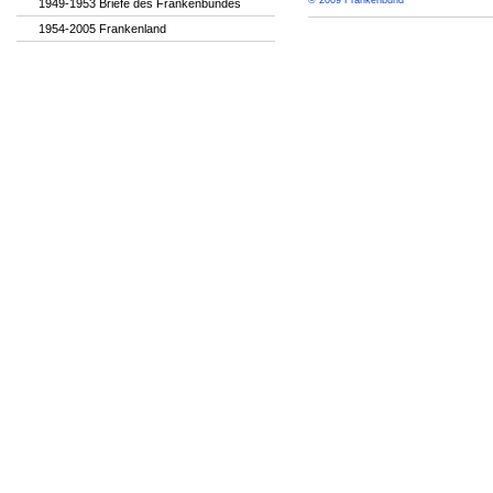
© 2009 Frankenbund
1949-1953 Briefe des Frankenbundes
1954-2005 Frankenland