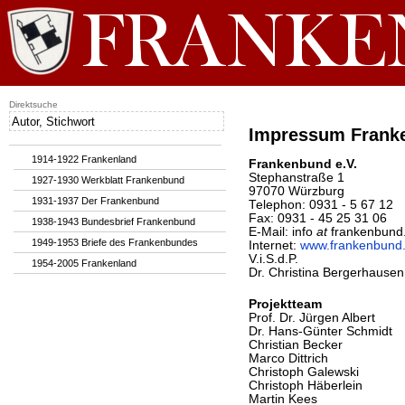
Direktsuche
Impressum Frank
1914-1922 Frankenland
Frankenbund e.V.
Stephanstraße 1
1927-1930 Werkblatt Frankenbund
97070 Würzburg
1931-1937 Der Frankenbund
Telephon: 0931 - 5 67 12
Fax: 0931 - 45 25 31 06
1938-1943 Bundesbrief Frankenbund
E-Mail: info
at
frankenbund
1949-1953 Briefe des Frankenbundes
Internet:
www.frankenbund
V.i.S.d.P.
1954-2005 Frankenland
Dr. Christina Bergerhausen
Projektteam
Prof. Dr. Jürgen Albert
Dr. Hans-Günter Schmidt
Christian Becker
Marco Dittrich
Christoph Galewski
Christoph Häberlein
Martin Kees