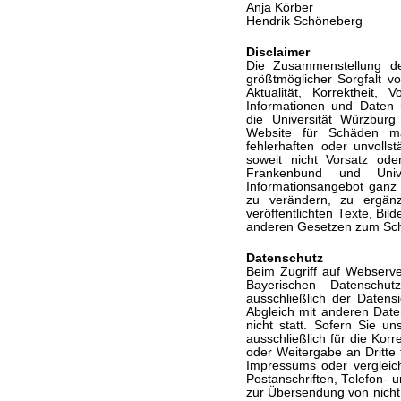
Anja Körber
Hendrik Schöneberg
Disclaimer
Die Zusammenstellung de
größtmöglicher Sorgfalt 
Aktualität, Korrektheit, V
Informationen und Daten
die Universität Würzburg
Website für Schäden mat
fehlerhaften oder unvolls
soweit nicht Vorsatz oder
Frankenbund und Univ
Informationsangebot ganz
zu verändern, zu ergänz
veröffentlichten Texte, Bi
anderen Gesetzen zum Schu
Datenschutz
Beim Zugriff auf Webserv
Bayerischen Datenschut
ausschließlich der Datens
Abgleich mit anderen Date
nicht statt. Sofern Sie u
ausschließlich für die Kor
oder Weitergabe an Dritte 
Impressums oder vergleich
Postanschriften, Telefon-
zur Übersendung von nicht 