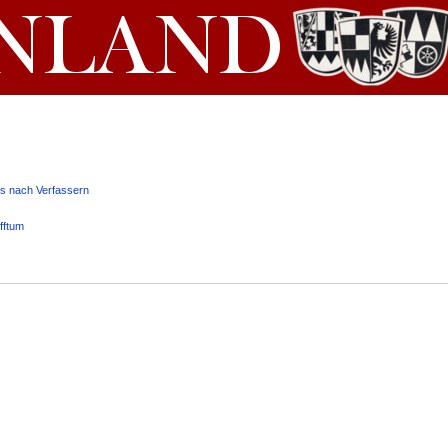
is nach Verfassern
fftum