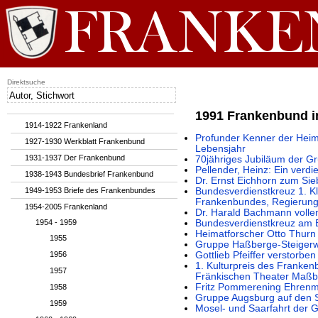
Direktsuche
1991 Frankenbund i
1914-1922 Frankenland
Profunder Kenner der Heima
1927-1930 Werkblatt Frankenbund
Lebensjahr
1931-1937 Der Frankenbund
70jähriges Jubiläum der 
Pellender, Heinz: Ein verdie
1938-1943 Bundesbrief Frankenbund
Dr. Ernst Eichhorn zum Sie
1949-1953 Briefe des Frankenbundes
Bundesverdienstkreuz 1. K
Frankenbundes, Regierungs
1954-2005 Frankenland
Dr. Harald Bachmann vollen
1954 - 1959
Bundesverdienstkreuz am B
Heimatforscher Otto Thurn
1955
Gruppe Haßberge-Steiger
1956
Gottlieb Pfeiffer verstorben
1. Kulturpreis des Franken
1957
Fränkischen Theater Maß
Fritz Pommerening Ehrenm
1958
Gruppe Augsburg auf den 
1959
Mosel- und Saarfahrt der 