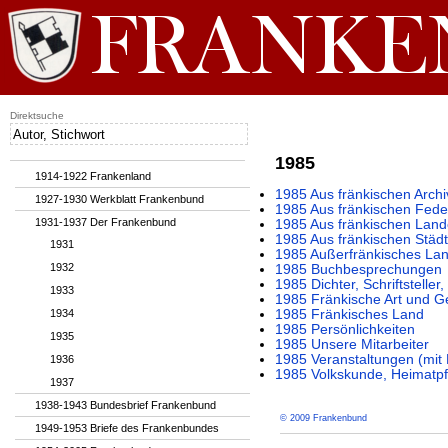
Direktsuche
1985
1914-1922 Frankenland
1985 Aus fränkischen Archi
1927-1930 Werkblatt Frankenbund
1985 Aus fränkischen Fede
1931-1937 Der Frankenbund
1985 Aus fränkischen Lan
1985 Aus fränkischen Städ
1931
1985 Außerfränkisches La
1932
1985 Buchbesprechungen
1985 Dichter, Schriftstelle
1933
1985 Fränkische Art und G
1934
1985 Fränkisches Land
1985 Persönlichkeiten
1935
1985 Unsere Mitarbeiter
1985 Veranstaltungen (mi
1936
1985 Volkskunde, Heimatpf
1937
1938-1943 Bundesbrief Frankenbund
© 2009 Frankenbund
1949-1953 Briefe des Frankenbundes