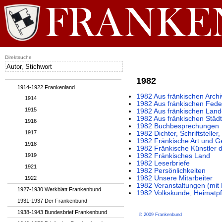
Direktsuche
1982
1914-1922 Frankenland
1982 Aus fränkischen Archi
1914
1982 Aus fränkischen Fede
1915
1982 Aus fränkischen Lan
1982 Aus fränkischen Städ
1916
1982 Buchbesprechungen
1917
1982 Dichter, Schriftstelle
1982 Fränkische Art und G
1918
1982 Fränkische Künstler 
1919
1982 Fränkisches Land
1982 Leserbriefe
1921
1982 Persönlichkeiten
1982 Unsere Mitarbeiter
1922
1982 Veranstaltungen (mi
1927-1930 Werkblatt Frankenbund
1982 Volkskunde, Heimatpf
1931-1937 Der Frankenbund
1938-1943 Bundesbrief Frankenbund
© 2009 Frankenbund