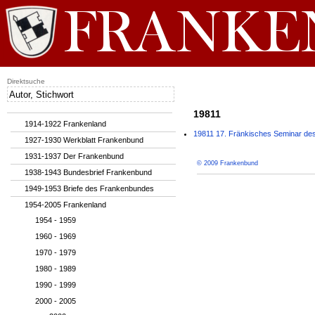
Direktsuche
19811
1914-1922 Frankenland
19811 17. Fränkisches Seminar des 
1927-1930 Werkblatt Frankenbund
1931-1937 Der Frankenbund
© 2009 Frankenbund
1938-1943 Bundesbrief Frankenbund
1949-1953 Briefe des Frankenbundes
1954-2005 Frankenland
1954 - 1959
1960 - 1969
1970 - 1979
1980 - 1989
1990 - 1999
2000 - 2005