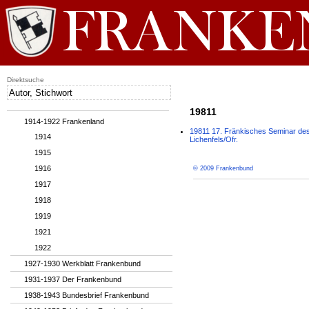
Direktsuche
19811
1914-1922 Frankenland
19811 17. Fränkisches Seminar des
1914
Lichenfels/Ofr.
1915
1916
© 2009 Frankenbund
1917
1918
1919
1921
1922
1927-1930 Werkblatt Frankenbund
1931-1937 Der Frankenbund
1938-1943 Bundesbrief Frankenbund