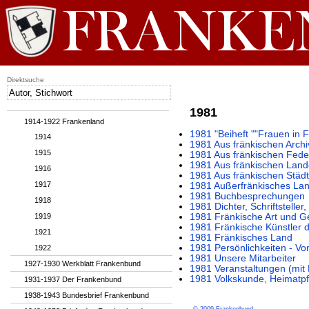
Direktsuche
1981
1914-1922 Frankenland
1981 "Beiheft ""Frauen in 
1914
1981 Aus fränkischen Arch
1915
1981 Aus fränkischen Fede
1981 Aus fränkischen Lan
1916
1981 Aus fränkischen Städ
1917
1981 Außerfränkisches La
1981 Buchbesprechungen
1918
1981 Dichter, Schriftstelle
1919
1981 Fränkische Art und G
1981 Fränkische Künstler 
1921
1981 Fränkisches Land
1981 Persönlichkeiten - V
1922
1981 Unsere Mitarbeiter
1927-1930 Werkblatt Frankenbund
1981 Veranstaltungen (mi
1981 Volkskunde, Heimatpf
1931-1937 Der Frankenbund
1938-1943 Bundesbrief Frankenbund