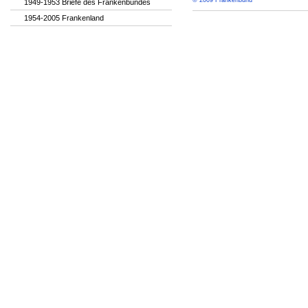
© 2009 Frankenbund
1949-1953 Briefe des Frankenbundes
1954-2005 Frankenland