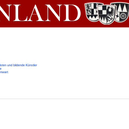
isten und bildende Künstler
e
enwart