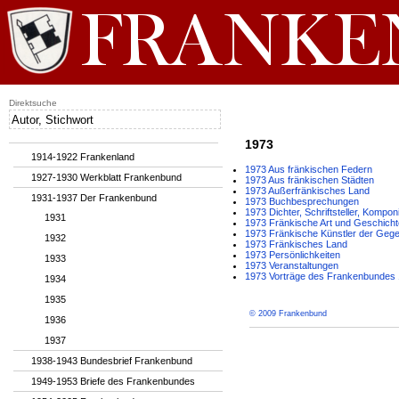
Direktsuche
1973
1914-1922 Frankenland
1973 Aus fränkischen Federn
1927-1930 Werkblatt Frankenbund
1973 Aus fränkischen Städten
1973 Außerfränkisches Land
1931-1937 Der Frankenbund
1973 Buchbesprechungen
1973 Dichter, Schriftsteller, Kompon
1931
1973 Fränkische Art und Geschicht
1973 Fränkische Künstler der Geg
1932
1973 Fränkisches Land
1973 Persönlichkeiten
1933
1973 Veranstaltungen
1973 Vorträge des Frankenbundes 
1934
1935
© 2009 Frankenbund
1936
1937
1938-1943 Bundesbrief Frankenbund
1949-1953 Briefe des Frankenbundes