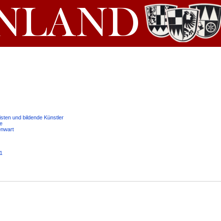
isten und bildende Künstler
e
enwart
1