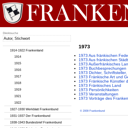
Direktsuche
1973
1914-1922 Frankenland
1973 Aus fränkischen Fede
1914
1973 Aus fränkischen Städ
1915
1973 Außerfränkisches La
1973 Buchbesprechungen
1916
1973 Dichter, Schriftstelle
1917
1973 Fränkische Art und G
1973 Fränkische Künstler 
1918
1973 Fränkisches Land
1919
1973 Persönlichkeiten
1973 Veranstaltungen
1921
1973 Vorträge des Franke
1922
1927-1930 Werkblatt Frankenbund
© 2009 Frankenbund
1931-1937 Der Frankenbund
1938-1943 Bundesbrief Frankenbund