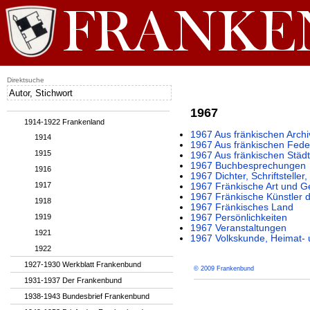
Direktsuche
1967
1914-1922 Frankenland
1967 Aus fränkischen Archi
1914
1967 Aus fränkischen Fede
1915
1967 Aus fränkischen Städ
1967 Buchbesprechungen
1916
1967 Dichter, Schriftstelle
1917
1967 Fränkische Art und G
1967 Fränkische Künstler 
1918
1967 Fränkisches Land
1919
1967 Persönlichkeiten
1967 Veranstaltungen
1921
1967 Volkskunde, Heimat- 
1922
1927-1930 Werkblatt Frankenbund
© 2009 Frankenbund
1931-1937 Der Frankenbund
1938-1943 Bundesbrief Frankenbund