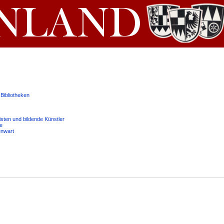
Bibliotheken
isten und bildende Künstler
e
enwart