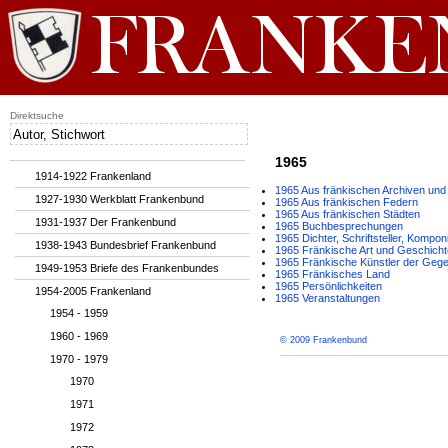
Direktsuche
1965
1914-1922 Frankenland
1965 Aus fränkischen Archiven und 
1927-1930 Werkblatt Frankenbund
1965 Aus fränkischen Federn
1965 Aus fränkischen Städten
1931-1937 Der Frankenbund
1965 Buchbesprechungen
1965 Dichter, Schriftsteller, Kompon
1938-1943 Bundesbrief Frankenbund
1965 Fränkische Art und Geschicht
1965 Fränkische Künstler der Geg
1949-1953 Briefe des Frankenbundes
1965 Fränkisches Land
1965 Persönlichkeiten
1954-2005 Frankenland
1965 Veranstaltungen
1954 - 1959
1960 - 1969
© 2009 Frankenbund
1970 - 1979
1970
1971
1972