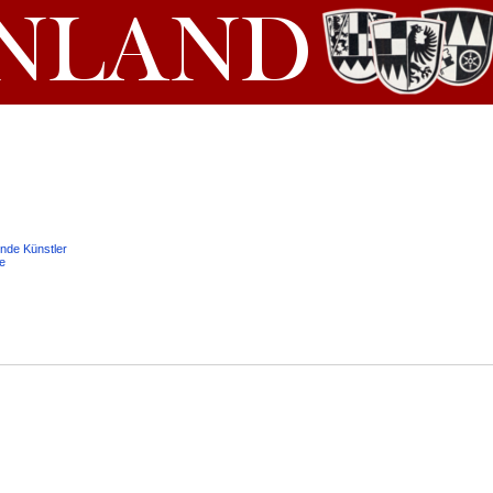
dende Künstler
e