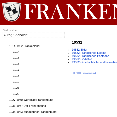
Direktsuche
19532
1914-1922 Frankenland
19532 Bilder
1914
19532 Fränkisches Liedgut
19532 Fränkisches Pantheon
1915
19532 Gedichte
19532 Geschichtliche und heimatku
1916
1917
© 2009 Frankenbund
1918
1919
1921
1922
1927-1930 Werkblatt Frankenbund
1931-1937 Der Frankenbund
1938-1943 Bundesbrief Frankenbund