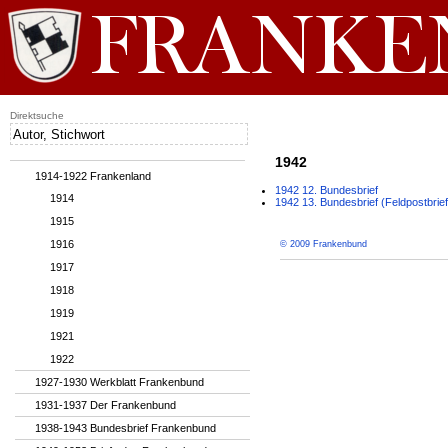
Direktsuche
1942
1914-1922 Frankenland
1942 12. Bundesbrief
1914
1942 13. Bundesbrief (Feldpostbrief
1915
1916
© 2009 Frankenbund
1917
1918
1919
1921
1922
1927-1930 Werkblatt Frankenbund
1931-1937 Der Frankenbund
1938-1943 Bundesbrief Frankenbund