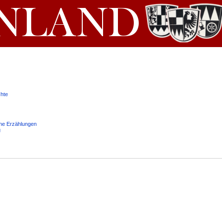
chte
che Erzählungen
g