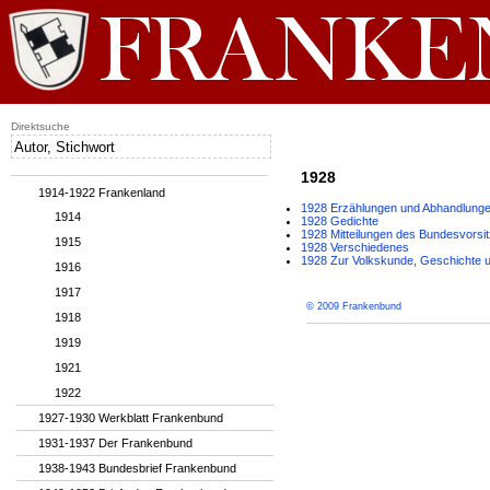
Direktsuche
1928
1914-1922 Frankenland
1928 Erzählungen und Abhandlung
1914
1928 Gedichte
1928 Mitteilungen des Bundesvorsi
1915
1928 Verschiedenes
1928 Zur Volkskunde, Geschichte u
1916
1917
© 2009 Frankenbund
1918
1919
1921
1922
1927-1930 Werkblatt Frankenbund
1931-1937 Der Frankenbund
1938-1943 Bundesbrief Frankenbund