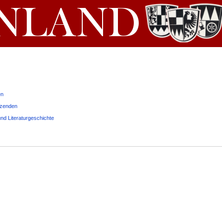
en
tzenden
nd Literaturgeschichte