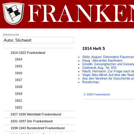
Direktsuche
1914 Heft 5
1914-1922 Frankenland
Stöhr, August: Dekorative Fayence
1914
Haug : Alexander Kaufmann
Gmelin: Gesangbücher und Gesangd
1915
Gebhardt, Aug.: Nr. 503
Klauß, Hermann: Zur Frage nach de
1916
Vogel, Max Alfred: Auf eine alte Stad
Aus den Vereinen für Geschichte u
1917
Rundschau
1918
1919
© 2009 Frankenbund
1921
1922
1927-1930 Werkblatt Frankenbund
1931-1937 Der Frankenbund
1938-1943 Bundesbrief Frankenbund