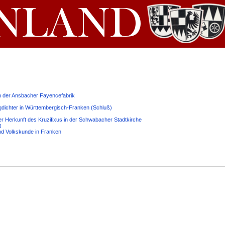
n der Ansbacher Fayencefabrik
ichter in Württembergisch-Franken (Schluß)
r Herkunft des Kruzifixus in der Schwabacher Stadtkirche
t
nd Volkskunde in Franken