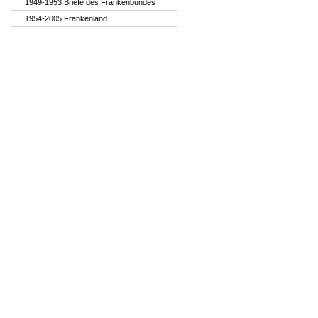
1949-1953 Briefe des Frankenbundes
1954-2005 Frankenland