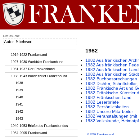
Direktsuche
1982
1914-1922 Frankenland
1982 Aus fränkischen Archi
1927-1930 Werkblatt Frankenbund
1982 Aus fränkischen Fede
1931-1937 Der Frankenbund
1982 Aus fränkischen Lan
1982 Aus fränkischen Städ
1938-1943 Bundesbrief Frankenbund
1982 Buchbesprechungen
1938
1982 Dichter, Schriftstelle
1982 Fränkische Art und G
1939
1982 Fränkische Künstler 
1940
1982 Fränkisches Land
1982 Leserbriefe
1941
1982 Persönlichkeiten
1982 Unsere Mitarbeiter
1942
1982 Veranstaltungen (mi
1943
1982 Volkskunde, Heimatpf
1949-1953 Briefe des Frankenbundes
1954-2005 Frankenland
© 2009 Frankenbund