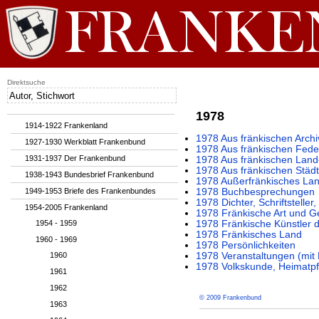
Direktsuche
1978
1914-1922 Frankenland
1978 Aus fränkischen Archi
1927-1930 Werkblatt Frankenbund
1978 Aus fränkischen Fede
1931-1937 Der Frankenbund
1978 Aus fränkischen Lan
1978 Aus fränkischen Städ
1938-1943 Bundesbrief Frankenbund
1978 Außerfränkisches La
1949-1953 Briefe des Frankenbundes
1978 Buchbesprechungen
1978 Dichter, Schriftstelle
1954-2005 Frankenland
1978 Fränkische Art und Ge
1954 - 1959
1978 Fränkische Künstler 
1978 Fränkisches Land
1960 - 1969
1978 Persönlichkeiten
1960
1978 Veranstaltungen (mi
1978 Volkskunde, Heimatpf
1961
1962
© 2009 Frankenbund
1963