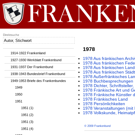
Direktsuche
1978
1914-1922 Frankenland
1978 Aus fränkischen Archi
1927-1930 Werkblatt Frankenbund
1978 Aus fränkischen Fede
1931-1937 Der Frankenbund
1978 Aus fränkischen Lan
1978 Aus fränkischen Städ
1938-1943 Bundesbrief Frankenbund
1978 Außerfränkisches La
1949-1953 Briefe des Frankenbundes
1978 Buchbesprechungen
1978 Dichter, Schriftstelle
1949
1978 Fränkische Art und Ge
1950
1978 Fränkische Künstler 
1978 Fränkisches Land
1951
1978 Persönlichkeiten
1951 (1)
1978 Veranstaltungen (mi
1978 Volkskunde, Heimatpf
1951 (2)
1951 (3)
© 2009 Frankenbund
1951 (4)