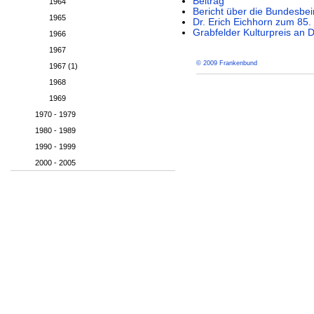
Beitrag
1964
Bericht über die Bundesbei
1965
Dr. Erich Eichhorn zum 85.
Grabfelder Kulturpreis an 
1966
1967
© 2009 Frankenbund
1967 (1)
1968
1969
1970 - 1979
1980 - 1989
1990 - 1999
2000 - 2005