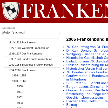
Direktsuche
2005 Frankenbund i
1914-1922 Frankenland
70. Geburtstag von Dr. Fr
1927-1930 Werkblatt Frankenbund
Dr. Karin Dengler-Schreibe
1931-1937 Der Frankenbund
Wolfgang Osiander neuer V
Historische Gesellschaft C
1938-1943 Bundesbrief Frankenbund
Einladung zum 76. Bundes
1949-1953 Briefe des Frankenbundes
Stellenausschreibung für M
Historischer Verein Haßbe
1954-2005 Frankenland
76. Bundestag des Franken
1954 - 1959
Grußwort des 1. Bundesvor
in Miltenberg
1960 - 1969
Süß, Peter A. : Bericht ü
1960
Bergerhausen, Christina : 
Goppel, Thomas : Die Bede
1961
Entstehung und Pflege ein
Geschichtsbewusstseins
1962
Flachenecker, Helmut : Fr
1963
Beitrag