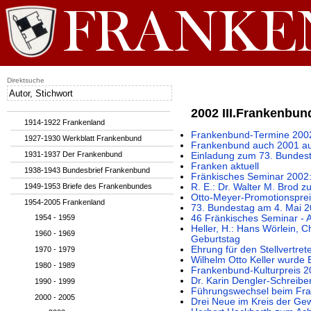
Direktsuche
2002 III.Frankenbun
1914-1922 Frankenland
Frankenbund-Termine 200
1927-1930 Werkblatt Frankenbund
Frankenbund auch 2001 au
1931-1937 Der Frankenbund
Einladung zum 73. Bundes
Franken aktuell
1938-1943 Bundesbrief Frankenbund
Fränkisches Seminar 2002:
1949-1953 Briefe des Frankenbundes
R. E.: Dr. Walter M. Brod 
Otto-Meyer-Promotionspre
1954-2005 Frankenland
73. Bundestag am 4. Mai 2
1954 - 1959
46 Fränkisches Seminar -
Heller, H.: Hans Wörlein, 
1960 - 1969
Geburtstag
Ehrung für den Stellvertr
1970 - 1979
Wilhelm Otto Keller wurde 
1980 - 1989
Frankenbund-Kulturpreis 2
Dr. Karin Dengler-Schreibe
1990 - 1999
Führungswechsel beim Fra
2000 - 2005
Drei Neue im Kreis der Gew