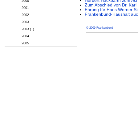
Herbert Hackbarth zum Ach
2000
Zum Abschied von Dr. Kar
2001
Ehrung für Hans Werner Si
Frankenbund-Haushalt auc
2002
2003
© 2009 Frankenbund
2003 (1)
2004
2005