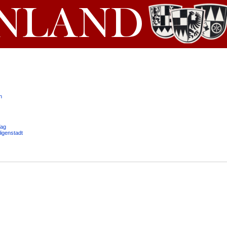
h
Tag
ligenstadt