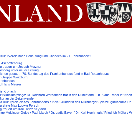
n
he Kulturverein noch Bedeutung und Chancen im 21. Jahrhundert?
is Aschaffenburg
g trauert um Joseph Metzner
mberg unter neuer Leitung
 Zeichen gesetzt - 70. Bundestag des Frankenbundes fand in Bad Rodach statt
der Gruppe Würzburg
nkenbundes
nd Hans Maurer
eis Kronach
zirksheimatpflege: Dr. Reinhard Worschech trat in den Ruhestand - Dr. Klaus Reder ist Nach
ltur an der Zeitenwende
nd-Kulturpreis dieses Jahrhunderts für die Gründerin des Nürnberger Spielzeugmuseums Dr.
g ehrte Max Ludwig Porsch
trauert um Karl Heinz Seyfarth
e Meidinger-Geise / Paul Ultsch / Dr. Lydia Bayer / Dr. Karl Hochmuth / Friedrich Müller / 