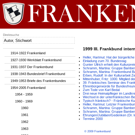
Direktsuche
1999 III. Frankbund inter
1914-1922 Frankenland
Heller, Hartmut: Hat der bürgerlic
1927-1930 Werkblatt Frankenbund
Einladung zum 70. Bundestag
Gunter Ullrich erhielt den Kulturpre
1931-1937 Der Frankenbund
Schramm, Martina: Gruppe Bamber
Schramm, Martina: Frankenbund Ba
1938-1943 Bundesbrief Frankenbund
Erben, Rudolf: In der Kulturarbeit
Mittenhuber, Fritz: 1000. Mitglied 
1949-1953 Briefe des Frankenbundes
39. Fränkisches Seminar des Fra
Ehrenbürgerwürde für Bundesfreu
1954-2005 Frankenland
Zum Tode von Karl Bedal
Drei neue Heimatpfleger im Landkr
1954 - 1959
Wechsel in der unterfränkischen Be
Typisch fränkisch? - Fränkische Ku
1960 - 1969
Heller, Hartmut: Letzter Frankenbu
1960
Schramm, Martina: Gruppe Bamber
Schramm, Martina: Gruppe Bamberg 
1961
Ehrungen/Jubiläen/Gedenken (Dr. Ing
Termine 2000
1962
1963
© 2009 Frankenbund