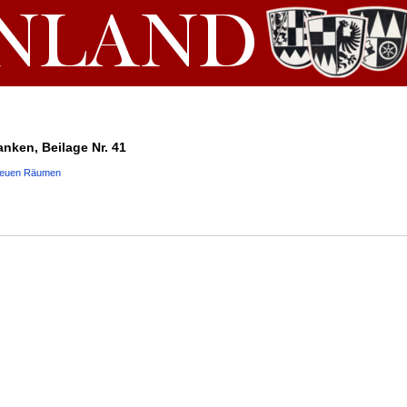
anken, Beilage Nr. 41
 neuen Räumen