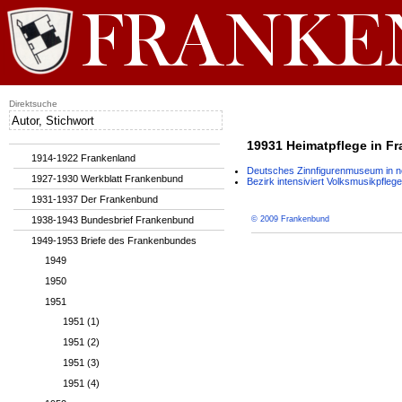
Direktsuche
19931 Heimatpflege in Fr
1914-1922 Frankenland
Deutsches Zinnfigurenmuseum in
1927-1930 Werkblatt Frankenbund
Bezirk intensiviert Volksmusikpflege
1931-1937 Der Frankenbund
1938-1943 Bundesbrief Frankenbund
© 2009 Frankenbund
1949-1953 Briefe des Frankenbundes
1949
1950
1951
1951 (1)
1951 (2)
1951 (3)
1951 (4)