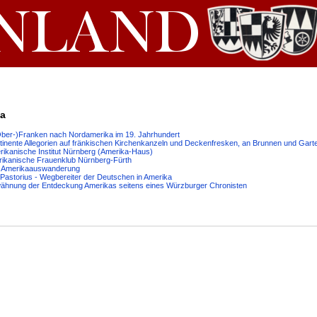
ka
Ober-)Franken nach Nordamerika im 19. Jahrhundert
Kontinente Allegorien auf fränkischen Kirchenkanzeln und Deckenfresken, an Brunnen und Gar
rikanische Institut Nürnberg (Amerika-Haus)
rikanische Frauenklub Nürnberg-Fürth
ie Amerikaauswanderung
Pastorius - Wegbereiter der Deutschen in Amerika
wähnung der Entdeckung Amerikas seitens eines Würzburger Chronisten