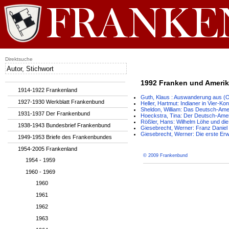
Direktsuche
1992 Franken und Ameri
1914-1922 Frankenland
Guth, Klaus : Auswanderung aus (
1927-1930 Werkblatt Frankenbund
Heller, Hartmut: Indianer in Vier-
Sheldon, William: Das Deutsch-Ame
1931-1937 Der Frankenbund
Hoeckstra, Tina: Der Deutsch-Ame
Rößler, Hans: Wilhelm Löhe und d
1938-1943 Bundesbrief Frankenbund
Giesebrecht, Werner: Franz Daniel 
Giesebrecht, Werner: Die erste Er
1949-1953 Briefe des Frankenbundes
1954-2005 Frankenland
© 2009 Frankenbund
1954 - 1959
1960 - 1969
1960
1961
1962
1963