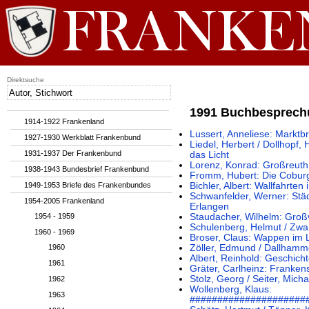
Direktsuche
1991 Buchbesprec
1914-1922 Frankenland
Lussert, Anneliese: Marktb
1927-1930 Werkblatt Frankenbund
Liedel, Herbert / Dollhopf,
1931-1937 Der Frankenbund
das Licht
Lorenz, Konrad: Großreuth 
1938-1943 Bundesbrief Frankenbund
Fromm, Hubert: Die Coburg
1949-1953 Briefe des Frankenbundes
Bichler, Albert: Wallfahrten
Schwanfelder, Werner: Stä
1954-2005 Frankenland
Erlangen
1954 - 1959
Staudacher, Wilhelm: Groß
Schulenberg, Helmut / Zwa
1960 - 1969
Broser, Claus: Wappen im 
1960
Zöller, Edmund / Dallhamm
Albert, Reinhold: Geschich
1961
Gräter, Carlheinz: Franken
Stolz, Georg / Seiter, Mich
1962
Wollenberg, Klaus:
1963
#####################