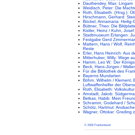
Dauthendey, Max: Lingam
Weidisch, Peter: Die Mach
Roth, Elisabeth: (Hrsg.): 
Hirschmann, Gerhard: Stein
Böckel, Annamaria: Heilig-
Büttner, Theo: Die Bildplat
Kistler, Heinz / Kuhn, Josef
Stadtmuseum Erlangen: Ju
Festgabe Gerd Zimmerman
Mattern, Hans / Wolf, Reinh
Reste
Erler, Hans Heinrich: Aus 
Mitterhuber, Willy: Wege au
Hamm, Leo W.: Der Königs
Beck, Hans-Jürgen / Walter
Für die Bibliothek des Fra
Bayerns Mundarten
Böhm, Wilhelm / Klement, 
Luftwaffenhelfer der Obers
Roth, Elisabeth: Volkskultu
Amstadt, Jakob: Südgerman
Betkas, Habib: Mein Freu
Schramm, Godehard / Schu
Schötz, Hartmut: Ansbacher
Wagner, Ottokar: Greding 
© 2009 Frankenbund