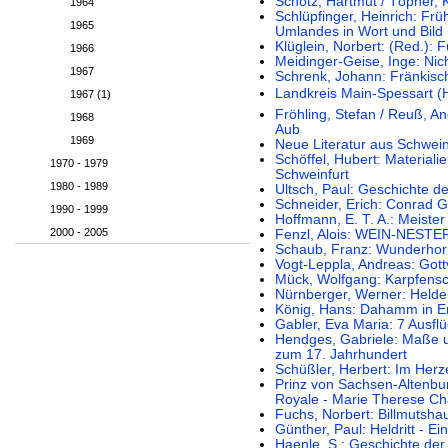
Schötz, Hartmut / Töpner, 
1964
Schlüpfinger, Heinrich: Fr
1965
Umlandes in Wort und Bild
Klüglein, Norbert: (Red.):
1966
Meidinger-Geise, Inge: Nich
1967
Schrenk, Johann: Fränkisc
Landkreis Main-Spessart (
1967 (1)
Fröhling, Stefan / Reuß, 
1968
Aub
1969
Neue Literatur aus Schweinf
Schöffel, Hubert: Material
1970 - 1979
Schweinfurt
1980 - 1989
Ultsch, Paul: Geschichte d
Schneider, Erich: Conrad G
1990 - 1999
Hoffmann, E. T. A.: Meister
2000 - 2005
Fenzl, Alois: WEIN-NESTER
Schaub, Franz: Wunderho
Vogt-Leppla, Andreas: Gott
Mück, Wolfgang: Karpfens
Nürnberger, Werner: Held
König, Hans: Dahamm in E
Gabler, Eva Maria: 7 Ausfl
Hendges, Gabriele: Maße u
zum 17. Jahrhundert
Schüßler, Herbert: Im Herz
Prinz von Sachsen-Altenbu
Royale - Marie Therese Cha
Fuchs, Norbert: Billmutshau
Günther, Paul: Heldritt - E
Haenle, S.: Geschichte de