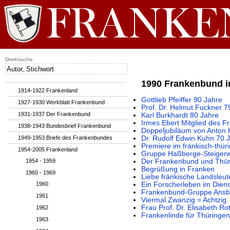
Direktsuche
1990 Frankenbund i
1914-1922 Frankenland
Gottlieb Pfeiffer 90 Jahre
1927-1930 Werkblatt Frankenbund
Prof. Dr. Helmut Fuckner 7
1931-1937 Der Frankenbund
Karl Burkhardt 80 Jahre
Irmes Ebert Mitglied des 
1938-1943 Bundesbrief Frankenbund
Doppeljubiläum von Anton
1949-1953 Briefe des Frankenbundes
Dr. Rudolf Edwin Kuhn 70 J
Premiere im fränkisch-thür
1954-2005 Frankenland
Gruppe Haßberge-Steigerw
1954 - 1959
Der Frankenbund und Thür
Begrüßung in Franken
1960 - 1969
Liebe fränkische Landsleut
1960
Ein Forscherleben im Dien
Frankenbund-Gruppe Ansb
1961
Viermal Zwanzig = Achtzig
Frau Prof. Dr. Elisabeth R
1962
Frankenlinde für Thüringen
1963