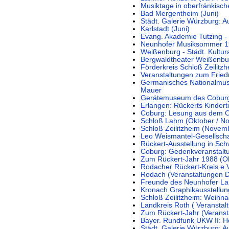
Musiktage in oberfränkisch
Bad Mergentheim (Juni)
Städt. Galerie Würzburg: 
Karlstadt (Juni)
Evang. Akademie Tutzing -
Neunhofer Musiksommer 198
Weißenburg - Städt. Kultur
Bergwaldtheater Weißenbu
Förderkreis Schloß Zeilitzhe
Veranstaltungen zum Fried
Germanisches Nationalmuse
Mauer
Gerätemuseum des Cobur
Erlangen: Rückerts Kindert
Coburg: Lesung aus dem O
Schloß Lahm (Oktober / N
Schloß Zeilitzheim (Novem
Leo Weismantel-Gesellschaf
Rückert-Ausstellung in Sch
Coburg: Gedenkveranstaltu
Zum Rückert-Jahr 1988 (O
Rodacher Rückert-Kreis e.V
Rodach (Veranstaltungen 
Freunde des Neunhofer La
Kronach Graphikausstellun
Schloß Zeilitzheim: Weihn
Landkreis Roth ( Veransta
Zum Rückert-Jahr (Verans
Bayer. Rundfunk UKW II: 
Städt. Galerie Würzburg: A