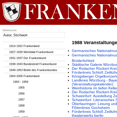
Direktsuche
1988 Veranstaltung
1914-1922 Frankenland
Germanisches Nationalmus
1927-1930 Werkblatt Frankenbund
Germanisches Nationalmuseu
1931-1937 Der Frankenbund
Brüderlichkeit
1938-1943 Bundesbrief Frankenbund
Städtische Galerie Würzbur
Der Rodacher Rückert-Kreis
1949-1953 Briefe des Frankenbundes
Förderkreis Schloß Zeilitzh
1954-2005 Frankenland
Königsberger Orgelkonzert
Landkreis Würzburg - Bayer
1954 - 1959
(Veranstaltungskalender)
1955
Weinhistorie im tiefen Kelle
Der Rodacher Rückert-Kreis 
1956
Schweinfurt: Ausstellung Z
1957
Schweinfurt: Literarische
Oberlauringen: Lesung und 
1958
Flötenkreis Gochsheim
Förderkreis Schloß Zeilit
1959
theaterwerks berlin