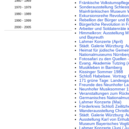
1960 - 1969
Fränkische Volkstumspflege
Sonderausstellung Schlesis
1970 - 1979
Mainfränkischen Museum 
1980 - 1989
Exkursionsreihe Revolution
Rebellion der Bürger und 
1990 - 1999
Bürgerliche Revolution in 
2000 - 2005
Arbeiter und Soldatenräte 
Himmelkron: Ausstellung M
und Bayreuth
Lahmer Konzerte (April)
Städt. Galerie Würzburg: A
Heimat für jüdische Geme
Nationalmuseums Nürnber
Fotosafari zu den Quellen 
Evang. Akademie Tutzing (A
Musikleben in Bamberg
Kissinger Sommer 1988
Schloß Habelsee. Vortrag: F
171 grüne Tage: Landesga
Freunde des Neunhofer Lan
Neunhofer Musiksommer 
Veranstaltungen zum Rücke
Germanisches Nationalmu
Lahmer Konzerte (Mai)
Förderkreis Schloß Zeilitzh
Wanderausstellung Christl
Städt. Galerie Würzburg: 
Ausstellung Karl von Enhu
Museum Bayerisches Vogtl
Lahmer Konzerte (Juni / Jul