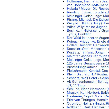
Hoffmann, Hermann: (Bearb
von Hohenlohe 1345-1372
Hubala / Meyer: Die Resid
Remling, Ludwig: Brudersc
Meidinger-Geise, Inge: Ma
Pfrang, Michael: Die jüdi
Wagner, Ulrich: (Hrsg.): E
Adler, Willy: Meine Jugend 
Bosl, Karl: Historische Gru
Typus, Funktion
Der Wald in unseren Augen
Kotouc, Friederike: Briefe
Höllerl, Heinrich: Radwan
Koessler, Otto: Menschen 
Kossatz, Tilmann: Johann P
Mainfränkisches Jahrbuch 
Meidinger-Geise, Inge: M
125 Jahre Gesangverein 1
Ausstellungskatalog Friedr
Fleischmann, Konrad: Da
Klein, Diethard H. / Rosbac
Schnetz, Wolf Peter / Gebha
Alt-Gunzenhausen: Beiträg
43, 44/1987
Schlund, Hans Hermann: (
Mrasek, Karl Norbert: Bal
Oestemer, Sigrid: Markt Re
Frhr von Thüngen, Hanska
Otremba, Heinz: (Hrsg.): R
Rollmann, Gert: Der Herr 