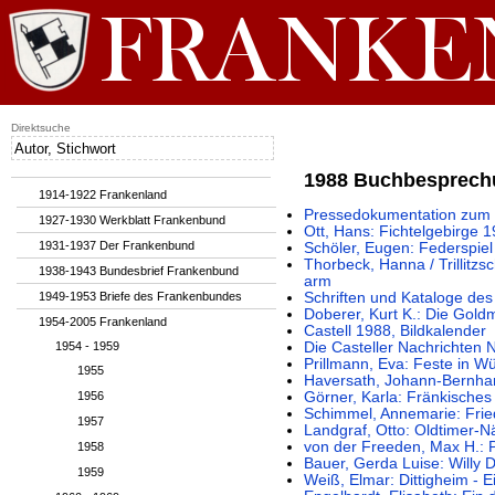
Direktsuche
1988 Buchbesprec
1914-1922 Frankenland
Pressedokumentation zum 
1927-1930 Werkblatt Frankenbund
Ott, Hans: Fichtelgebirge 
1931-1937 Der Frankenbund
Schöler, Eugen: Federspiel
Thorbeck, Hanna / Trillitzs
1938-1943 Bundesbrief Frankenbund
arm
1949-1953 Briefe des Frankenbundes
Schriften und Kataloge d
Doberer, Kurt K.: Die Gol
1954-2005 Frankenland
Castell 1988, Bildkalender
1954 - 1959
Die Casteller Nachrichten 
Prillmann, Eva: Feste in 
1955
Haversath, Johann-Bernhar
1956
Görner, Karla: Fränkisch
Schimmel, Annemarie: Frie
1957
Landgraf, Otto: Oldtimer-
von der Freeden, Max H.: 
1958
Bauer, Gerda Luise: Willy 
1959
Weiß, Elmar: Dittigheim - E