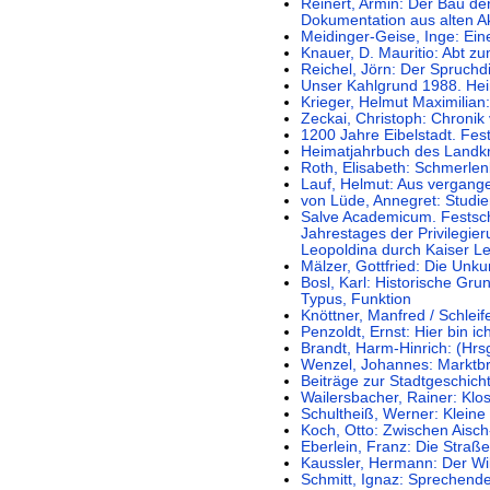
Reinert, Armin: Der Bau de
Dokumentation aus alten A
Meidinger-Geise, Inge: Ein
Knauer, D. Mauritio: Abt z
Reichel, Jörn: Der Spruchd
Unser Kahlgrund 1988. Hei
Krieger, Helmut Maximilian
Zeckai, Christoph: Chroni
1200 Jahre Eibelstadt. Fes
Heimatjahrbuch des Landk
Roth, Elisabeth: Schmerlen
Lauf, Helmut: Aus vergang
von Lüde, Annegret: Studi
Salve Academicum. Festschr
Jahrestages der Privilegie
Leopoldina durch Kaiser Le
Mälzer, Gottfried: Die Unk
Bosl, Karl: Historische Gru
Typus, Funktion
Knöttner, Manfred / Schleif
Penzoldt, Ernst: Hier bin 
Brandt, Harm-Hinrich: (Hrs
Wenzel, Johannes: Marktbr
Beiträge zur Stadtgeschicht
Wailersbacher, Rainer: Kl
Schultheiß, Werner: Klein
Koch, Otto: Zwischen Aisch
Eberlein, Franz: Die Stra
Kaussler, Hermann: Der Wi
Schmitt, Ignaz: Sprechend