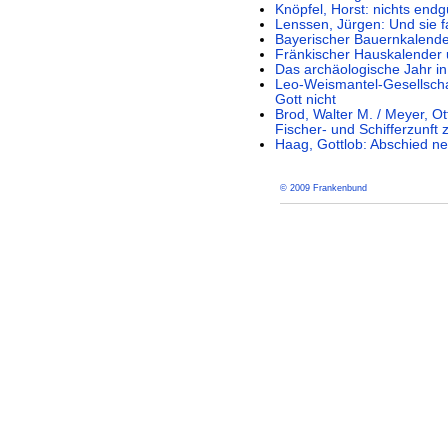
Knöpfel, Horst: nichts endg
Lenssen, Jürgen: Und sie 
Bayerischer Bauernkalend
Fränkischer Hauskalender 
Das archäologische Jahr i
Leo-Weismantel-Gesellschaf
Gott nicht
Brod, Walter M. / Meyer, 
Fischer- und Schifferzunft
Haag, Gottlob: Abschied ne
© 2009 Frankenbund