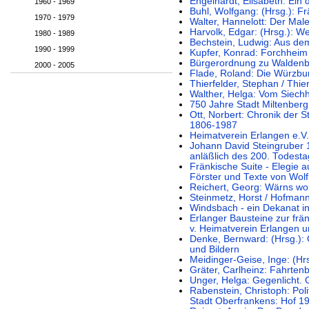
Engelhardt, Elisabeth: Ein
1960 - 1969
Buhl, Wolfgang: (Hrsg.): F
1970 - 1979
Walter, Hannelott: Der M
Harvolk, Edgar: (Hrsg.): W
1980 - 1989
Bechstein, Ludwig: Aus d
1990 - 1999
Kupfer, Konrad: Forchheim 
Bürgerordnung zu Waldenb
2000 - 2005
Flade, Roland: Die Würzbu
Thierfelder, Stephan / Thie
Walther, Helga: Vom Siechh
750 Jahre Stadt Miltenber
Ott, Norbert: Chronik der 
1806-1987
Heimatverein Erlangen e.V. 
Johann David Steingruber 
anläßlich des 200. Todest
Fränkische Suite - Elegie a
Förster und Texte von Wolf
Reichert, Georg: Wärns woh
Steinmetz, Horst / Hofman
Windsbach - ein Dekanat in
Erlanger Bausteine zur frä
v. Heimatverein Erlangen
Denke, Bernward: (Hrsg.): 
und Bildern
Meidinger-Geise, Inge: (Hr
Gräter, Carlheinz: Fahrtenb
Unger, Helga: Gegenlicht. 
Rabenstein, Christoph: Poli
Stadt Oberfrankens: Hof 1