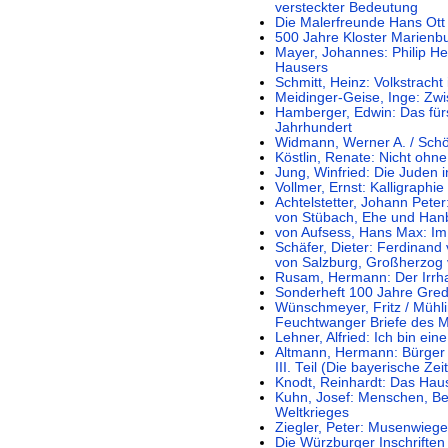
versteckter Bedeutung
Die Malerfreunde Hans Ott
500 Jahre Kloster Marienb
Mayer, Johannes: Philip H
Hausers
Schmitt, Heinz: Volkstracht
Meidinger-Geise, Inge: Zw
Hamberger, Edwin: Das für
Jahrhundert
Widmann, Werner A. / Schö
Köstlin, Renate: Nicht ohne 
Jung, Winfried: Die Juden 
Vollmer, Ernst: Kalligraphi
Achtelstetter, Johann Pete
von Stübach, Ehe und Han
von Aufsess, Hans Max: Im
Schäfer, Dieter: Ferdinand
von Salzburg, Großherzog
Rusam, Hermann: Der Irrh
Sonderheft 100 Jahre Gred
Wünschmeyer, Fritz / Mühlin
Feuchtwanger Briefe des 
Lehner, Alfried: Ich bin ein
Altmann, Hermann: Bürger W
III. Teil (Die bayerische Ze
Knodt, Reinhardt: Das Hau
Kuhn, Josef: Menschen, Be
Weltkrieges
Ziegler, Peter: Musenwieg
Die Würzburger Inschriften