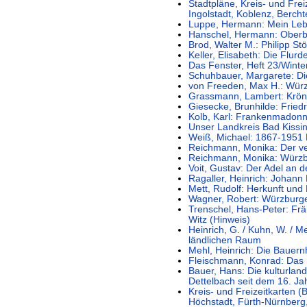
Stadtpläne, Kreis- und Fre
Ingolstadt, Koblenz, Berch
Luppe, Hermann: Mein Le
Hanschel, Hermann: Oberb
Brod, Walter M.: Philipp S
Keller, Elisabeth: Die Flu
Das Fenster, Heft 23/Winte
Schuhbauer, Margarete: Die
von Freeden, Max H.: Würzb
Grassmann, Lambert: Krön
Giesecke, Brunhilde: Friedr
Kolb, Karl: Frankenmadon
Unser Landkreis Bad Kissi
Weiß, Michael: 1867-1951
Reichmann, Monika: Der ve
Reichmann, Monika: Würzbu
Voit, Gustav: Der Adel an d
Ragaller, Heinrich: Johann
Mett, Rudolf: Herkunft und
Wagner, Robert: Würzburge
Trenschel, Hans-Peter: Frä
Witz (Hinweis)
Heinrich, G. / Kuhn, W. / M
ländlichen Raum
Mehl, Heinrich: Die Bauer
Fleischmann, Konrad: Das
Bauer, Hans: Die kulturlan
Dettelbach seit dem 16. Ja
Kreis- und Freizeitkarten 
Höchstadt, Fürth-Nürnberg,