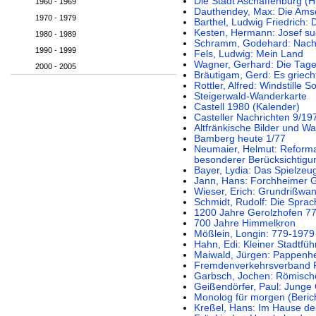
Die Stadt Aschaffenburg (H
1960 - 1969
Dauthendey, Max: Die Ams
1970 - 1979
Barthel, Ludwig Friedrich: 
Kesten, Hermann: Josef suc
1980 - 1989
Schramm, Godehard: Nacht
1990 - 1999
Fels, Ludwig: Mein Land
Wagner, Gerhard: Die Tage
2000 - 2005
Bräutigam, Gerd: Es griecht
Rottler, Alfred: Windstille 
Steigerwald-Wanderkarte
Castell 1980 (Kalender)
Casteller Nachrichten 9/19
Altfränkische Bilder und 
Bamberg heute 1/77
Neumaier, Helmut: Reforma
besonderer Berücksichtigun
Bayer, Lydia: Das Spielze
Jann, Hans: Forchheimer G
Wieser, Erich: Grundrißwa
Schmidt, Rudolf: Die Sprac
1200 Jahre Gerolzhofen 7
700 Jahre Himmelkron
Mößlein, Longin: 779-1979
Hahn, Edi: Kleiner Stadtfü
Maiwald, Jürgen: Pappenh
Fremdenverkehrsverband Fr
Garbsch, Jochen: Römisch
Geißendörfer, Paul: Junge
Monolog für morgen (Beric
Kreßel, Hans: Im Hause d