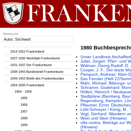
Direktsuche
1980 Buchbesprec
1914-1922 Frankenland
Unser Landkreis Aschaffen
1927-1930 Werkblatt Frankenbund
Julier, Jürgen: Pfarr- und 
1931-1937 Der Frankenbund
Widman, Georg Rudolf: D.
Cooper, J. F.: Der letzte M
1938-1943 Bundesbrief Frankenbund
Pampuch, Andreas: Klein-
1949-1953 Briefe des Frankenbundes
Das Fenster (Heft 22/Som
Mahr, Michael: Bildungs- u
1954-2005 Frankenland
Schramm, Godehard: Mono
1954 - 1959
Höllerl, Heinrich / Neubaue
Stadtpläne (Bamberg, Bayre
1955
Regensburg, Kempten, Lind
1956
Pflaumer, Ernst: Deutsche
Löbl-Schreyer / König, M.
1957
Vogt, Gerhard: Wandern u
Wein und Stein (Hinweis)
1958
villa nostra, Beiträge zur 
1959
(Hinweis)