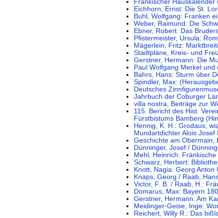
Fränkischer Hauskalender 
Eichhorn, Ernst: Die St. Lo
Buhl, Wolfgang: Franken ei
Weber, Raimund: Die Schwä
Ebner, Robert: Das Bruder
Pfistermeister, Ursula: Ro
Mägerlein, Fritz: Marktbrei
Stadtpläne, Kreis- und Frei
Gerstner, Hermann: Die Mu
Paul Wolfgang Merkel und d
Bahrs, Hans: Sturm über D
Spindler, Max: (Herausgeber
Deutsches Zinnfigurenmu
Jahrbuch der Coburger Lan
villa nostra, Beiträge zur 
115. Bericht des Hist. Vere
Fürstbistums Bamberg (Hin
Hennig, K. H.: Grodaus, wia
Mundartdichter Alois Josef
Geschichte am Obermain, 
Dünninger, Josef / Dünning
Mehl, Heinrich: Fränkische
Schwarz, Herbert: Biblioth
Knott, Nagia: Georg Anton 
Knaps, Georg / Raab, Hans
Victor, F. B. / Raab, H.: Fr
Domarus, Max: Bayern 18
Gerstner, Hermann: Am Ka
Meidinger-Geise, Inge: Wo
Reichert, Willy R.: Das biß