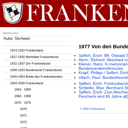
Direktsuche
1977 Von den Bund
1914-1922 Frankenland
Saffert, Erich: Bfr. Oswald 
1927-1930 Werkblatt Frankenbund
Henn, Richard: Abschied vo
1931-1937 Der Frankenbund
Kleiner, Hans: In memorian
Bundesverdienstkreuzes
1938-1943 Bundesbrief Frankenbund
Krapf, Philipp / Saffert, Er
1949-1953 Briefe des Frankenbundes
Ultsch, Paul: Bundesfreund
1954-2005 Frankenland
Saffert, Erich: Fünfundsec
Schleifer, Max: Bernhard S
1954 - 1959
Saffert, Erich: Zum Absch
1960 - 1969
Pescheck wird 65 Jahre alt
1970 - 1979
1970
© 2009 Frankenbund
1971
1972