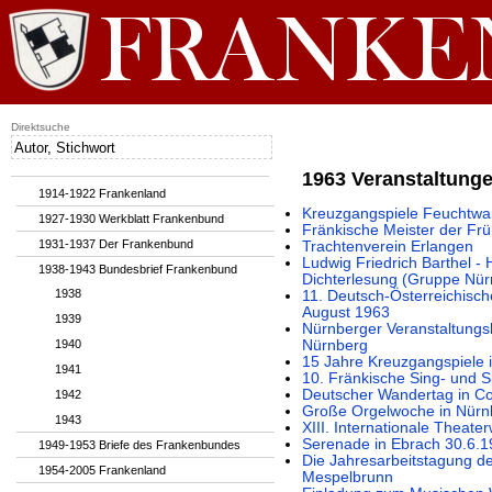
Direktsuche
1963 Veranstaltung
1914-1922 Frankenland
Kreuzgangspiele Feuchtwan
1927-1930 Werkblatt Frankenbund
Fränkische Meister der Frü
1931-1937 Der Frankenbund
Trachtenverein Erlangen
Ludwig Friedrich Barthel -
1938-1943 Bundesbrief Frankenbund
Dichterlesung (Gruppe Nür
1938
11. Deutsch-Österreichisc
August 1963
1939
Nürnberger Veranstaltungsk
1940
Nürnberg
15 Jahre Kreuzgangspiele
1941
10. Fränkische Sing- und 
Deutscher Wandertag in Co
1942
Große Orgelwoche in Nürn
1943
XIII. Internationale Theate
Serenade in Ebrach 30.6.
1949-1953 Briefe des Frankenbundes
Die Jahresarbeitstagung de
1954-2005 Frankenland
Mespelbrunn