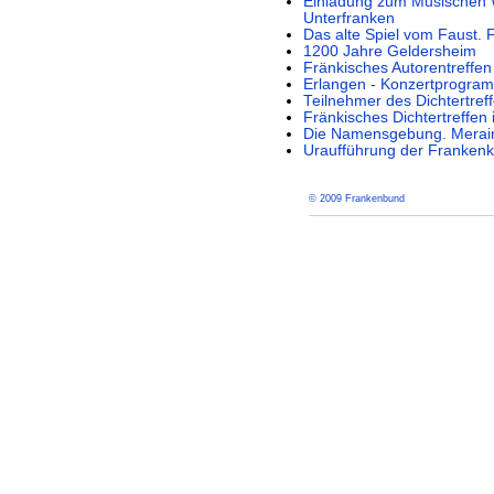
Einladung zum Musischen 
Unterfranken
Das alte Spiel vom Faust. 
1200 Jahre Geldersheim
Fränkisches Autorentreffen
Erlangen - Konzertprogra
Teilnehmer des Dichtertref
Fränkisches Dichtertreffen
Die Namensgebung. Meraini
Uraufführung der Frankenk
© 2009 Frankenbund