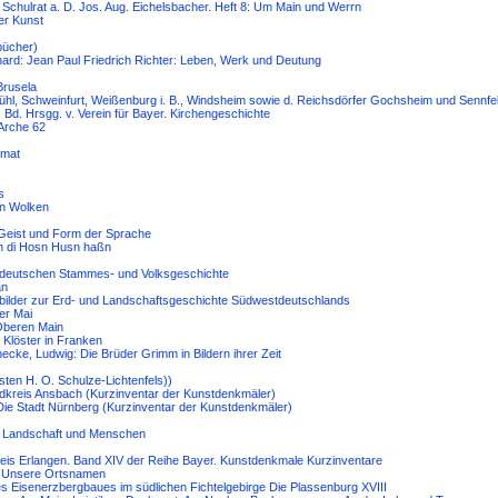
 Schulrat a. D. Jos. Aug. Eichelsbacher. Heft 8: Um Main und Werrn
der Kunst
bücher)
chard: Jean Paul Friedrich Richter: Leben, Werk und Deutung
Brusela
ühl, Schweinfurt, Weißenburg i. B., Windsheim sowie d. Reichsdörfer Gochsheim und Sennfel
 Bd. Hrsgg. v. Verein für Bayer. Kirchengeschichte
 Arche 62
imat
s
en Wolken
 Geist und Form der Sprache
n di Hosn Husn haßn
stdeutschen Stammes- und Volksgeschichte
an
bilder zur Erd- und Landschaftsgeschichte Südwestdeutschlands
er Mai
Oberen Main
 Klöster in Franken
cke, Ludwig: Die Brüder Grimm in Bildern ihrer Zeit
sten H. O. Schulze-Lichtenfels))
ndkreis Ansbach (Kurzinventar der Kunstdenkmäler)
 Die Stadt Nürnberg (Kurzinventar der Kunstdenkmäler)
 - Landschaft und Menschen
reis Erlangen. Band XIV der Reihe Bayer. Kunstdenkmale Kurzinventare
z: Unsere Ortsnamen
des Eisenerzbergbaues im südlichen Fichtelgebirge Die Plassenburg XVIII