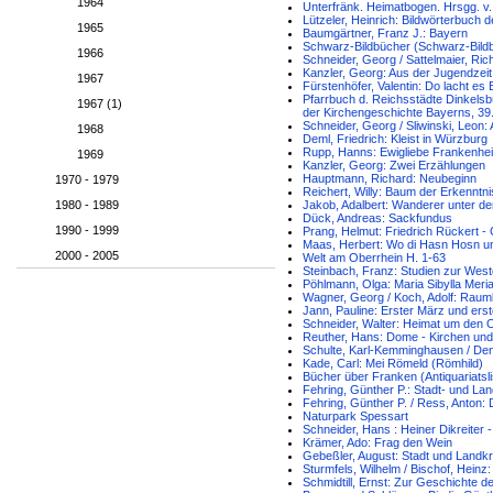
1964
Unterfränk. Heimatbogen. Hrsgg. v.
Lützeler, Heinrich: Bildwörterbuch 
1965
Baumgärtner, Franz J.: Bayern
Schwarz-Bildbücher (Schwarz-Bild
1966
Schneider, Georg / Sattelmaier, Ri
Kanzler, Georg: Aus der Jugendzeit
1967
Fürstenhöfer, Valentin: Do lacht es 
Pfarrbuch d. Reichsstädte Dinkelsb
1967 (1)
der Kirchengeschichte Bayerns, 39.
Schneider, Georg / Sliwinski, Leon:
1968
Deml, Friedrich: Kleist in Würzburg
Rupp, Hanns: Ewigliebe Frankenhe
1969
Kanzler, Georg: Zwei Erzählungen
Hauptmann, Richard: Neubeginn
1970 - 1979
Reichert, Willy: Baum der Erkenntni
1980 - 1989
Jakob, Adalbert: Wanderer unter d
Dück, Andreas: Sackfundus
1990 - 1999
Prang, Helmut: Friedrich Rückert -
Maas, Herbert: Wo di Hasn Hosn u
2000 - 2005
Welt am Oberrhein H. 1-63
Steinbach, Franz: Studien zur We
Pöhlmann, Olga: Maria Sibylla Meri
Wagner, Georg / Koch, Adolf: Raum
Jann, Pauline: Erster März und erst
Schneider, Walter: Heimat um den 
Reuther, Hans: Dome - Kirchen und
Schulte, Karl-Kemminghausen / Dene
Kade, Carl: Mei Römeld (Römhild)
Bücher über Franken (Antiquariatsli
Fehring, Günther P.: Stadt- und La
Fehring, Günther P. / Ress, Anton:
Naturpark Spessart
Schneider, Hans : Heiner Dikreiter
Krämer, Ado: Frag den Wein
Gebeßler, August: Stadt und Landk
Sturmfels, Wilhelm / Bischof, Hein
Schmidtill, Ernst: Zur Geschichte 