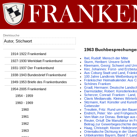
Direktsuche
1963 Buchbesprechunge
1914-1922 Frankenland
Ibel, Rudolf: Mensch der Mitte
1927-1930 Werkblatt Frankenbund
Sturm, Heribert: Unsere Schrift
Kleemann, Georg: Schwert und Urn
1931-1937 Der Frankenbund
Kist, Johannes: Fürst- und Erzbis
Aus Coburg Stadt und Land, Fränk
1938-1943 Bundesbrief Frankenbund
100 Jahre Landkreis Weißenburg i
Fränkischer Heimatkalender. Aus C
1949-1953 Briefe des Frankenbundes
Schönes Franken
Gradl, Hermann: Deutsche Landscha
1954-2005 Frankenland
Darmstädter, Robert: Künstlerlexikon
Scherzer, Conrad: Franken - Land, V
1954 - 1959
Clavis Mediaevalis. Kleines Wörterb
Sitzmann, Karl: Künstler und Kunsth
1960 - 1969
Gebessler
1960
Treutlein, Fritz: Rund um den Baue
Endrich, Peter: Vor- und Frühgeschi
1961
Vom Main zur Donau. Beiträge aus 
Reuter, Ortulf: Die Manufaktur im
1962
Beitrag zur Gewerbegeschichte des
Haag, Christoph: Kloster Heilsbron
1963
Orientalische Dichtung in der Über
Unbekanntes Bayern, Band 7: Land d