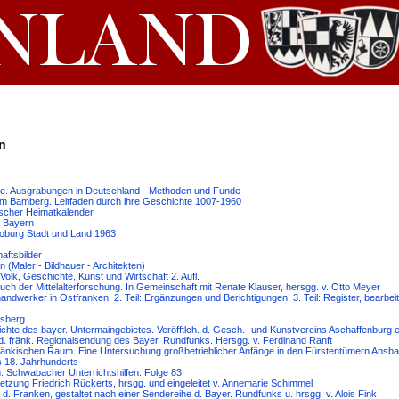
n
e. Ausgrabungen in Deutschland - Methoden und Funde
tum Bamberg. Leitfaden durch ihre Geschichte 1007-1960
ischer Heimatkalender
n Bayern
oburg Stadt und Land 1963
ftsbilder
 (Maler - Bildhauer - Architekten)
olk, Geschichte, Kunst und Wirtschaft 2. Aufl.
uch der Mittelalterforschung. In Gemeinschaft mit Renate Klauser, hersgg. v. Otto Meyer
andwerker in Ostfranken. 2. Teil: Ergänzungen und Berichtigungen, 3. Teil: Register, bearbei
rsberg
chte des bayer. Untermaingebietes. Veröfftlch. d. Gesch.- und Kunstvereins Aschaffenburg e.
d. fränk. Regionalsendung des Bayer. Rundfunks. Hersgg. v. Ferdinand Ranft
 Fränkischen Raum. Eine Untersuchung großbetrieblicher Anfänge in den Fürstentümern Ansb
 18. Jahrhunderts
n. Schwabacher Unterrichtshilfen. Folge 83
setzung Friedrich Rückerts, hrsgg. und eingeleitet v. Annemarie Schimmel
. Franken, gestaltet nach einer Sendereihe d. Bayer. Rundfunks u. hrsgg. v. Alois Fink