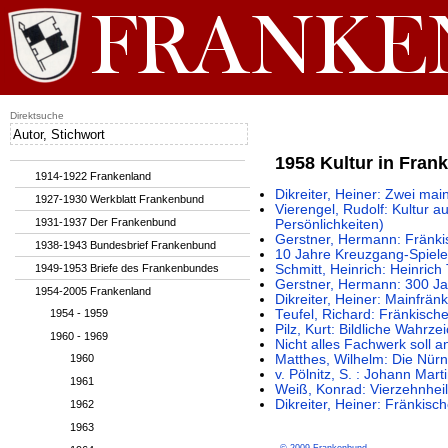
Direktsuche
1958 Kultur in Fran
1914-1922 Frankenland
Dikreiter, Heiner: Zwei mai
1927-1930 Werkblatt Frankenbund
Vierengel, Rudolf: Kultur a
1931-1937 Der Frankenbund
Persönlichkeiten)
Gerstner, Hermann: Fränki
1938-1943 Bundesbrief Frankenbund
10 Jahre Kreuzgang-Spiel
1949-1953 Briefe des Frankenbundes
Schmitt, Heinrich: Heinric
Gerstner, Hermann: 300 Jah
1954-2005 Frankenland
Dikreiter, Heiner: Mainfrän
1954 - 1959
Teufel, Richard: Fränkisc
Pilz, Kurt: Bildliche Wahrz
1960 - 1969
Nicht alles Fachwerk soll 
1960
Matthes, Wilhelm: Die Nür
v. Pölnitz, S. : Johann Mar
1961
Weiß, Konrad: Vierzehnheil
Dikreiter, Heiner: Fränkisc
1962
1963