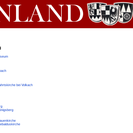
d
useum
rbach
hrtskirche bei Volkach
rg
önigsberg
auenkirche
ebalduskirche