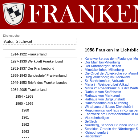
Direktsuche
1958 Franken im Lichtbil
1914-1922 Frankenland
Kunstwerke aus dem Fladunger M
1927-1930 Werkblatt Frankenbund
Der Main bei Miltenberg
Der Miltenberger Riesen
1931-1937 Der Frankenbund
Mittelalterliches Miltenberg
Die Orgel der Abteikirche von Amo
1938-1943 Bundesbrief Frankenbund
Burg Wildenberg im Odenwald
St. Bartholomäus, Volkach
1949-1953 Briefe des Frankenbundes
Maria im Weinberg bei Volkach
Maria im Rosenkranz aus der Wallfa
1954-2005 Frankenland
Rathaus von Staffelstein
Rathaus von Marktzeuln
1954 - 1959
Rathaus von Burgkunstadt
Hausmadonna aus Nürnberg
1960 - 1969
Wirtshausschild aus Dinkelsbühl
1960
Regionmontanus-Haus in Königsbe
Fachwerk am Uhrmacherhaus in K
1961
Vierzehnheiligen
Seßlach
1962
Nürnberg, Schöner Brunnen und Fr
Sebaldus-Grab in der Nürnberger S
1963
Kleinochsenfurt
Riedenheim