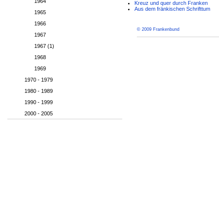
1964
Kreuz und quer durch Franken
Aus dem fränkischen Schrifttum
1965
1966
© 2009 Frankenbund
1967
1967 (1)
1968
1969
1970 - 1979
1980 - 1989
1990 - 1999
2000 - 2005