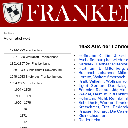
Direktsuche
1958 Aus der Lande
1914-1922 Frankenland
Hoffmann, K.: Ein fränkisc
1927-1930 Werkblatt Frankenbund
Aschaffenburg hat wieder 
1931-1937 Der Frankenbund
Karasek, Hannes: Miltenbe
Hartmann, E.: Miltenberg,
1938-1943 Bundesbrief Frankenbund
Butzbach, Johannes: Milten
1949-1953 Briefe des Frankenbundes
Lorenz, Walter: Amorbach
Kraft, Wilhelm: Wolfram v
1954-2005 Frankenland
Egert, Gerhard: Das Halsger
1954 - 1959
Bäumler, Richard: Jägerkul
Weigel, Helmut: In fränkis
1960 - 1969
Hofmann, Michl: Rennfähnl
Schultheiß, Werner: Frankr
1970 - 1979
Kretschmer, Fritz : Redend
1970
Krause, Richard: Die Caste
Kleinochsenfurt
1971
Riedenheim
1972