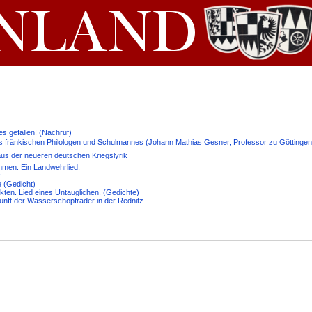
s gefallen! (Nachruf)
es fränkischen Philologen und Schulmannes (Johann Mathias Gesner, Professor zu Göttingen,
 aus der neueren deutschen Kriegslyrik
mmen. Ein Landwehrlied.
k
ge (Gedicht)
ckten. Lied eines Untauglichen. (Gedichte)
unft der Wasserschöpfräder in der Rednitz